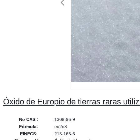
Óxido de Europio de tierras raras util
No CAS.:
1308-96-9
Fórmula:
eu2o3
EINECS:
215-165-6